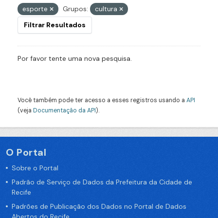
esporte
Grupos:
cultura
Filtrar Resultados
Por favor tente uma nova pesquisa.
Você também pode ter acesso a esses registros usando a
API
(veja
Documentação da API
).
O Portal
Sobre o Portal
Padrão de Serviço de Dados da Prefeitura da Cidade de
Recife
Padrões de Publicação dos Dados no Portal de Dados
Abertos do Recife