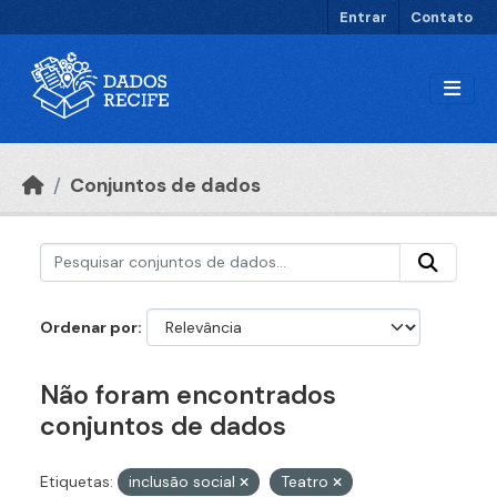
Ir para o conteúdo principal
Entrar
Contato
Conjuntos de dados
Ordenar por
Não foram encontrados
conjuntos de dados
Etiquetas:
inclusão social
Teatro