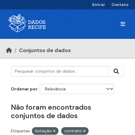
Ir para o conteúdo principal
Entrar
Contato
Conjuntos de dados
Ordenar por
Não foram encontrados
conjuntos de dados
Etiquetas:
licitação
contrato