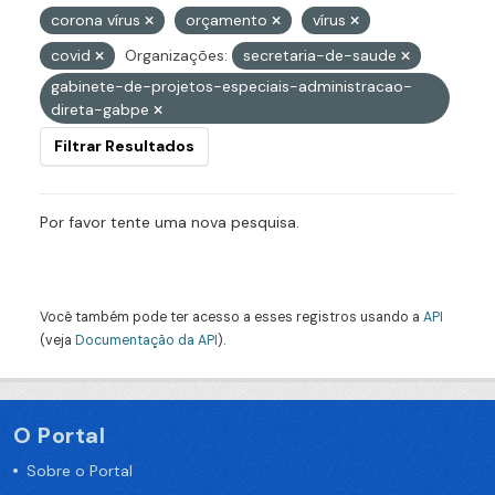
corona vírus
orçamento
vírus
covid
Organizações:
secretaria-de-saude
gabinete-de-projetos-especiais-administracao-
direta-gabpe
Filtrar Resultados
Por favor tente uma nova pesquisa.
Você também pode ter acesso a esses registros usando a
API
(veja
Documentação da API
).
O Portal
Sobre o Portal