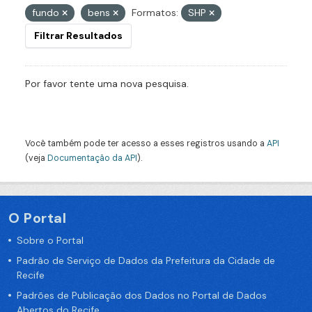
fundo
bens
Formatos:
SHP
Filtrar Resultados
Por favor tente uma nova pesquisa.
Você também pode ter acesso a esses registros usando a
API
(veja
Documentação da API
).
O Portal
Sobre o Portal
Padrão de Serviço de Dados da Prefeitura da Cidade de
Recife
Padrões de Publicação dos Dados no Portal de Dados
Abertos do Recife