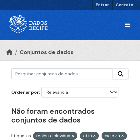
Ir para o conteúdo principal
Entrar
Contato
Conjuntos de dados
Ordenar por
Não foram encontrados
conjuntos de dados
Etiquetas:
malha cicloviária
cttu
ciclovia