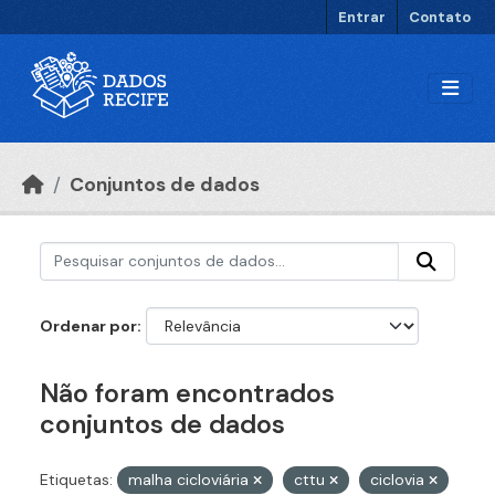
Ir para o conteúdo principal
Entrar
Contato
Conjuntos de dados
Ordenar por
Não foram encontrados
conjuntos de dados
Etiquetas:
malha cicloviária
cttu
ciclovia