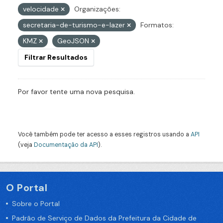
velocidade
Organizações:
secretaria-de-turismo-e-lazer
Formatos:
KMZ
GeoJSON
Filtrar Resultados
Por favor tente uma nova pesquisa.
Você também pode ter acesso a esses registros usando a
API
(veja
Documentação da API
).
O Portal
Sobre o Portal
Padrão de Serviço de Dados da Prefeitura da Cidade de