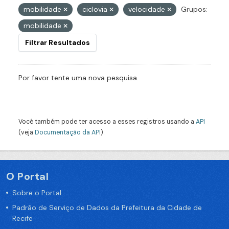
mobilidade
ciclovia
velocidade
Grupos:
mobilidade
Filtrar Resultados
Por favor tente uma nova pesquisa.
Você também pode ter acesso a esses registros usando a
API
(veja
Documentação da API
).
O Portal
Sobre o Portal
Padrão de Serviço de Dados da Prefeitura da Cidade de
Recife