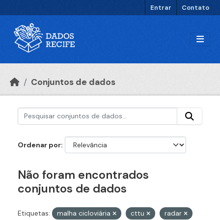
Ir para o conteúdo principal
Entrar
Contato
Conjuntos de dados
Ordenar por
Não foram encontrados
conjuntos de dados
Etiquetas:
malha cicloviária
cttu
radar