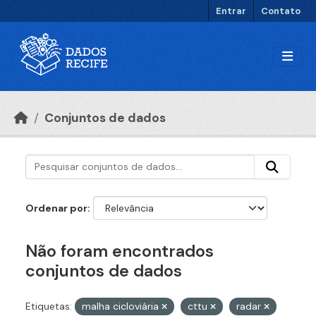
Ir para o conteúdo principal
Entrar
Contato
Conjuntos de dados
Ordenar por
Não foram encontrados
conjuntos de dados
Etiquetas:
malha cicloviária
cttu
radar