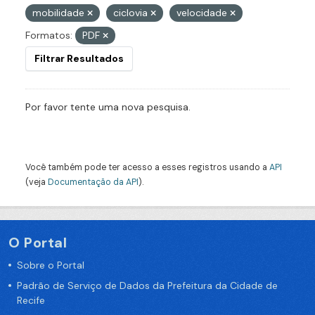
mobilidade
ciclovia
velocidade
Formatos:
PDF
Filtrar Resultados
Por favor tente uma nova pesquisa.
Você também pode ter acesso a esses registros usando a
API
(veja
Documentação da API
).
O Portal
Sobre o Portal
Padrão de Serviço de Dados da Prefeitura da Cidade de
Recife