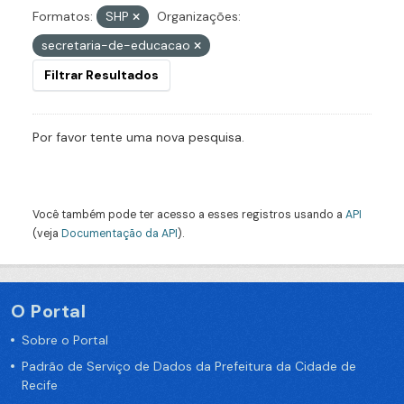
Formatos:
SHP
Organizações:
secretaria-de-educacao
Filtrar Resultados
Por favor tente uma nova pesquisa.
Você também pode ter acesso a esses registros usando a
API
(veja
Documentação da API
).
O Portal
Sobre o Portal
Padrão de Serviço de Dados da Prefeitura da Cidade de
Recife