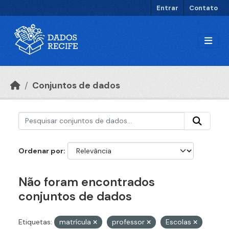
Ir para o conteúdo principal
Entrar
Contato
Conjuntos de dados
Ordenar por
Não foram encontrados
conjuntos de dados
Etiquetas:
matrícula
professor
Escolas