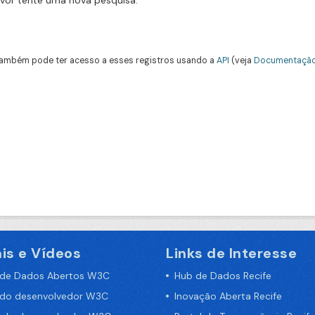
avor tente uma nova pesquisa.
ambém pode ter acesso a esses registros usando a
API
(veja
Documentação
is e Vídeos
Links de Interesse
 de Dados Abertos W3C
Hub de Dados Recife
 do desenvolvedor W3C
Inovação Aberta Recife