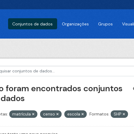
Conjuntos de dados
Organizações
Grupos
Visua
o foram encontrados conjuntos
 dados
etas:
matrícula
censo
escola
Formatos:
SHP