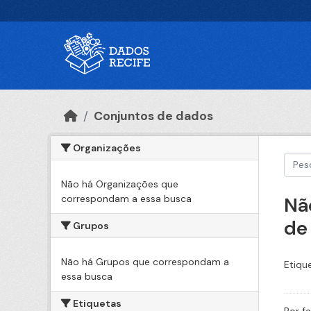
Ir para o conteúdo principal
Conjuntos de dados
Organizações
Não há Organizações que
correspondam a essa busca
Nã
de
Grupos
Não há Grupos que correspondam a
Etiqu
essa busca
Etiquetas