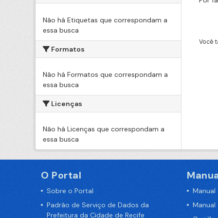
Por f
Não há Etiquetas que correspondam a
essa busca
Você t
Formatos
Não há Formatos que correspondam a
essa busca
Licenças
Não há Licenças que correspondam a
essa busca
O Portal
Manua
Sobre o Portal
Manual
Padrão de Serviço de Dados da
Manual
Prefeitura da Cidade de Recife