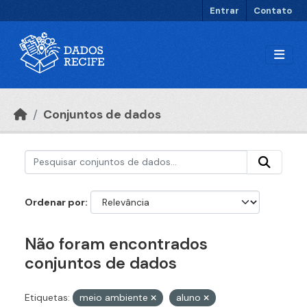
Ir para o conteúdo principal
Entrar
Contato
Conjuntos de dados
Ordenar por
Não foram encontrados
conjuntos de dados
Etiquetas:
meio ambiente
aluno