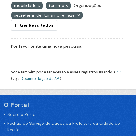
mobilidade
turismo
Organizações:
secretaria-de-turismo-e-lazer
Filtrar Resultados
Por favor tente uma nova pesquisa.
Você também pode ter acesso a esses registros usando a
API
(veja
Documentação da API
).
O Portal
Sobre o Portal
Padrão de Serviço de Dados da Prefeitura da Cidade de
Recife