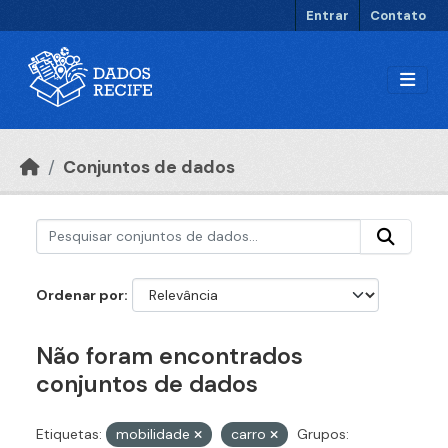
Ir para o conteúdo principal
Entrar
Contato
Conjuntos de dados
Ordenar por
Não foram encontrados
conjuntos de dados
Etiquetas:
mobilidade
carro
Grupos: