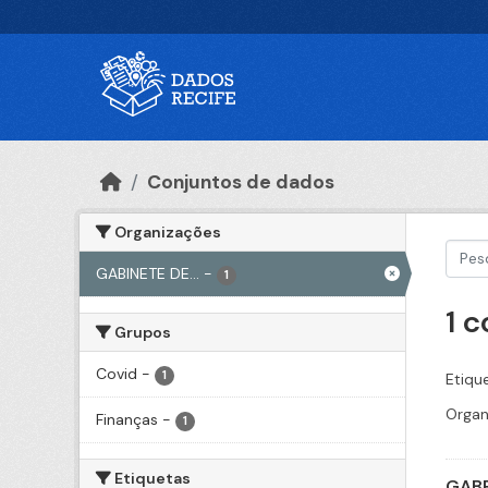
Ir para o conteúdo principal
Conjuntos de dados
Organizações
GABINETE DE...
-
1
1 
Grupos
Covid
-
1
Etiqu
Organ
Finanças
-
1
Etiquetas
GABP