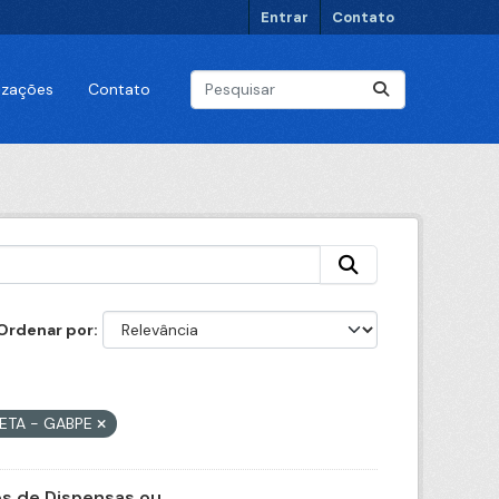
Entrar
Contato
lizações
Contato
Ordenar por
RETA - GABPE
 de Dispensas ou...