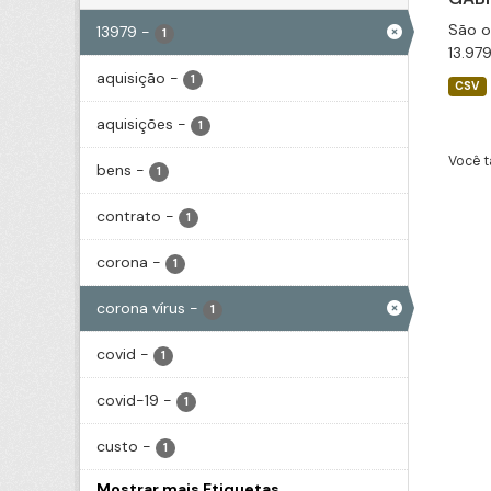
São o
13979
-
1
13.97
aquisição
-
1
CSV
aquisições
-
1
Você t
bens
-
1
contrato
-
1
corona
-
1
corona vírus
-
1
covid
-
1
covid-19
-
1
custo
-
1
Mostrar mais Etiquetas