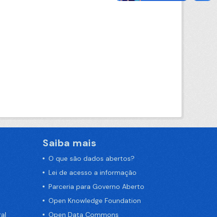
Saiba mais
O que são dados abertos?
Lei de acesso a informação
Parceria para Governo Aberto
Open Knowledge Foundation
al
Open Data Commons