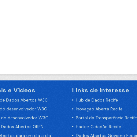
is e Vídeos
Links de Interesse
 de Dados Abertos W3C
Hub de Dados Recife
 do desenvolvedor W3C
Inovação Aberta Recife
a do desenvolvedor W3C
Portal da Transparência Recife
e Dados Abertos OKFN
Hacker Cidadão Recife
bertos para um dia a dia
Dados Abertos Governo Feder