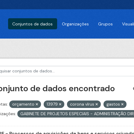
Conjuntos de dados
Organizações
Grupos
Visua
conjunto de dados encontrado
etas:
orçamento
13979
corona vírus
gastos
izações:
GABINETE DE PROJETOS ESPECIAIS - ADMINISTRAÇÃO DI
E - Processos de aquisições de bens e serviços oriundos