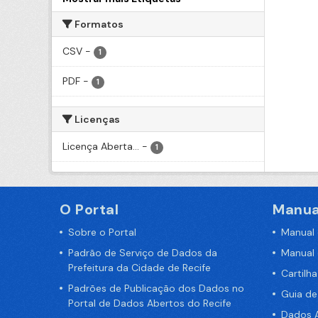
Formatos
CSV
-
1
PDF
-
1
Licenças
Licença Aberta...
-
1
O Portal
Manua
Sobre o Portal
Manual
Padrão de Serviço de Dados da
Manual
Prefeitura da Cidade de Recife
Cartilh
Padrões de Publicação dos Dados no
Guia d
Portal de Dados Abertos do Recife
Dados A