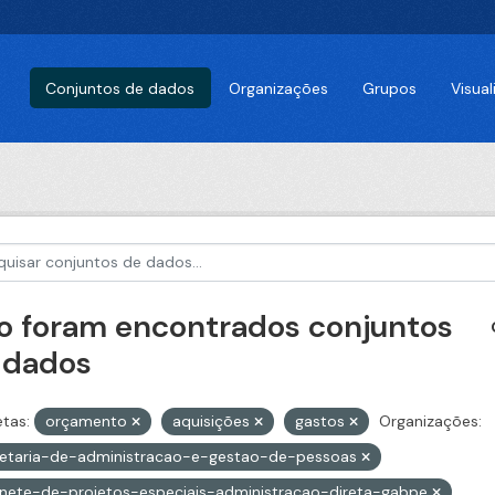
Conjuntos de dados
Organizações
Grupos
Visua
o foram encontrados conjuntos
 dados
etas:
orçamento
aquisições
gastos
Organizações:
retaria-de-administracao-e-gestao-de-pessoas
nete-de-projetos-especiais-administracao-direta-gabpe