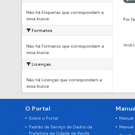
Não há Etiquetas que correspondam a
essa busca
Por f
Formatos
Você t
Não há Formatos que correspondam a
essa busca
Licenças
Não há Licenças que correspondam a
essa busca
O Portal
Manua
Sobre o Portal
Manual
Padrão de Serviço de Dados da
Manual
Prefeitura da Cidade de Recife