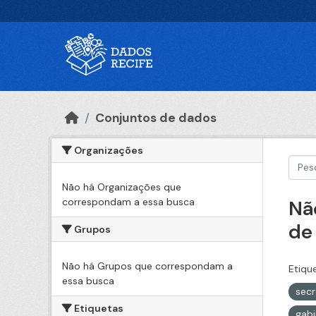
Ir para o conteúdo principal
Conjuntos de dados
Organizações
Não há Organizações que
correspondam a essa busca
Nã
de
Grupos
Não há Grupos que correspondam a
Etiqu
essa busca
sec
Etiquetas
gabi