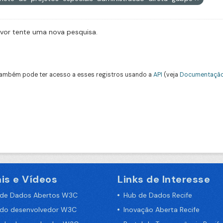
avor tente uma nova pesquisa.
ambém pode ter acesso a esses registros usando a
API
(veja
Documentação
is e Vídeos
Links de Interesse
 de Dados Abertos W3C
Hub de Dados Recife
 do desenvolvedor W3C
Inovação Aberta Recife