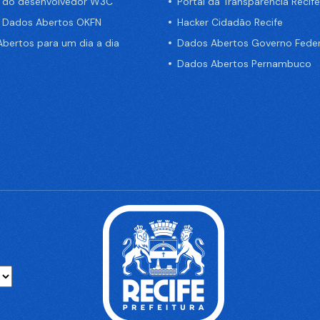
a do desenvolvedor W3C
Portal da Transparência Recife
e Dados Abertos OKFN
Hacker Cidadão Recife
bertos para um dia a dia
Dados Abertos Governo Feder
Dados Abertos Pernambuco