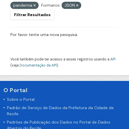
pandemia
Formatos:
JSON
Filtrar Resultados
Por favor tente uma nova pesquisa.
Você também pode ter acesso a esses registros usando a
API
(veja
Documentação da API
).
O Portal
Sobre o Portal
Padrão de Serviço de Dados da Prefeitura da Cidade de
Recife
Padrões de Publicação dos Dados no Portal de Dados
Abertos do Recife