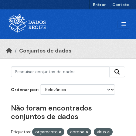
Ir para o conteúdo principal
Entrar
Contato
Conjuntos de dados
Ordenar por
Não foram encontrados
conjuntos de dados
Etiquetas:
orçamento
corona
vírus