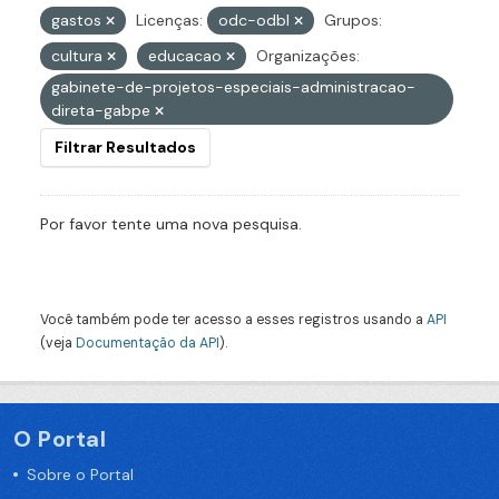
gastos
Licenças:
odc-odbl
Grupos:
cultura
educacao
Organizações:
gabinete-de-projetos-especiais-administracao-
direta-gabpe
Filtrar Resultados
Por favor tente uma nova pesquisa.
Você também pode ter acesso a esses registros usando a
API
(veja
Documentação da API
).
O Portal
Sobre o Portal