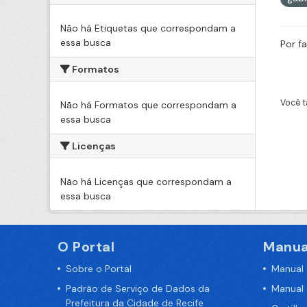
Não há Etiquetas que correspondam a
essa busca
Por f
Formatos
Você t
Não há Formatos que correspondam a
essa busca
Licenças
Não há Licenças que correspondam a
essa busca
O Portal
Manua
Sobre o Portal
Manual
Padrão de Serviço de Dados da
Manual
Prefeitura da Cidade de Recife