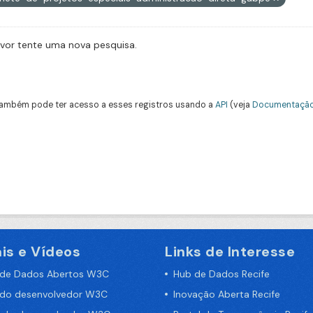
avor tente uma nova pesquisa.
ambém pode ter acesso a esses registros usando a
API
(veja
Documentação
is e Vídeos
Links de Interesse
 de Dados Abertos W3C
Hub de Dados Recife
 do desenvolvedor W3C
Inovação Aberta Recife