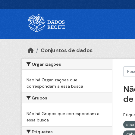
Ir para o conteúdo principal
Conjuntos de dados
Organizações
Não há Organizações que
correspondam a essa busca
Nã
de
Grupos
Não há Grupos que correspondam a
Etiqu
essa busca
secr
Etiquetas
gabi