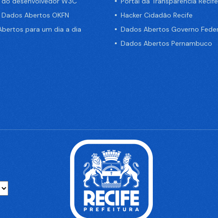
a do desenvolvedor W3C
Portal da Transparência Recife
e Dados Abertos OKFN
Hacker Cidadão Recife
bertos para um dia a dia
Dados Abertos Governo Feder
Dados Abertos Pernambuco