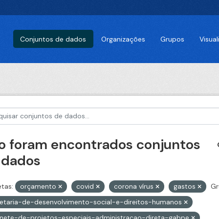
Conjuntos de dados
Organizações
Grupos
Visua
o foram encontrados conjuntos
 dados
etas:
orçamento
covid
corona vírus
gastos
Gr
etaria-de-desenvolvimento-social-e-direitos-humanos
nete-de-projetos-especiais-administracao-direta-gabpe