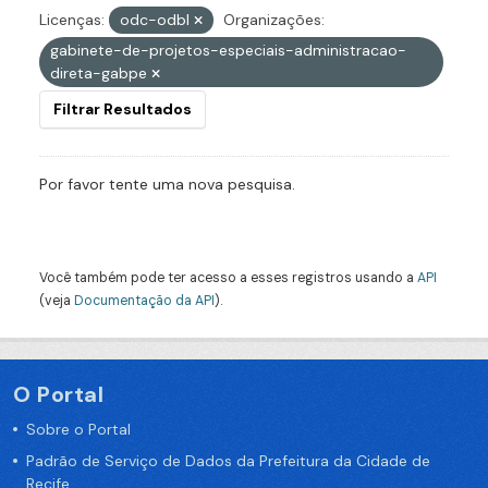
Licenças:
odc-odbl
Organizações:
gabinete-de-projetos-especiais-administracao-
direta-gabpe
Filtrar Resultados
Por favor tente uma nova pesquisa.
Você também pode ter acesso a esses registros usando a
API
(veja
Documentação da API
).
O Portal
Sobre o Portal
Padrão de Serviço de Dados da Prefeitura da Cidade de
Recife