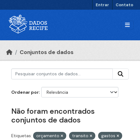
Ir para o conteúdo principal
Entrar
Contato
Conjuntos de dados
Ordenar por
Não foram encontrados
conjuntos de dados
Etiquetas:
orçamento
transito
gastos