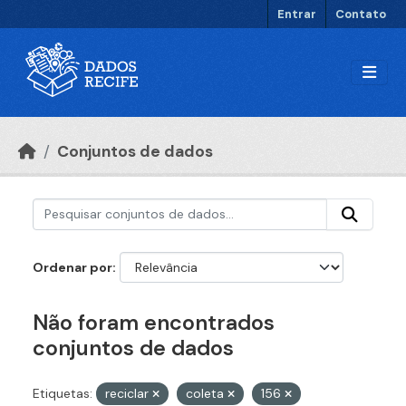
Ir para o conteúdo principal
Entrar
Contato
Conjuntos de dados
Ordenar por
Não foram encontrados
conjuntos de dados
Etiquetas:
reciclar
coleta
156