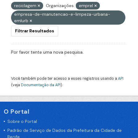
reciclagem
Organizações:
emprel
empresa-de-manutencao-e-limpeza-urbana-
emlurb
Filtrar Resultados
Por favor tente uma nova pesquisa.
Você também pode ter acesso a esses registros usando a
API
(veja
Documentação da API
).
O Portal
Sobre o Portal
Padrão de Serviço de Dados da Prefeitura da Cidade de
Recife