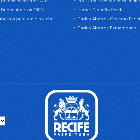
a do desenvolvedor W3C
Portal da Transparência Recife
e Dados Abertos OKFN
Hacker Cidadão Recife
bertos para um dia a dia
Dados Abertos Governo Feder
Dados Abertos Pernambuco