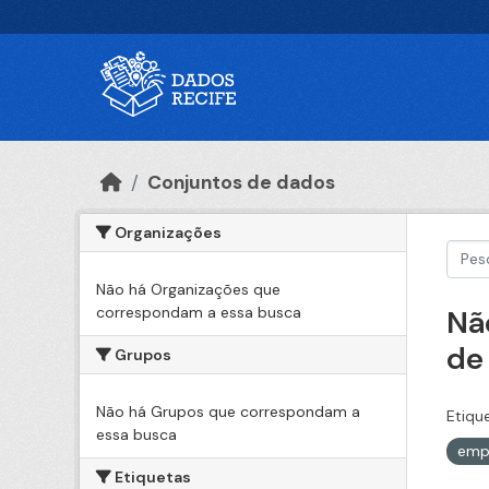
Ir para o conteúdo principal
Conjuntos de dados
Organizações
Não há Organizações que
correspondam a essa busca
Nã
de
Grupos
Não há Grupos que correspondam a
Etiqu
essa busca
emp
Etiquetas