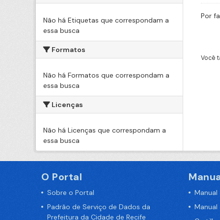
Por f
Não há Etiquetas que correspondam a
essa busca
Formatos
Você t
Não há Formatos que correspondam a
essa busca
Licenças
Não há Licenças que correspondam a
essa busca
O Portal
Manua
Sobre o Portal
Manual
Padrão de Serviço de Dados da
Manual
Prefeitura da Cidade de Recife