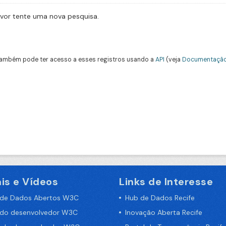
avor tente uma nova pesquisa.
ambém pode ter acesso a esses registros usando a
API
(veja
Documentação
is e Vídeos
Links de Interesse
 de Dados Abertos W3C
Hub de Dados Recife
 do desenvolvedor W3C
Inovação Aberta Recife