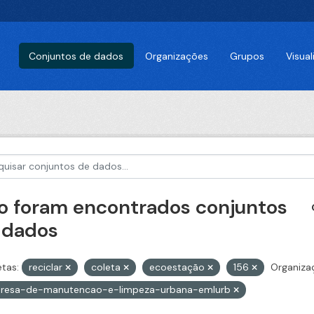
Conjuntos de dados
Organizações
Grupos
Visua
o foram encontrados conjuntos
 dados
etas:
reciclar
coleta
ecoestação
156
Organiza
resa-de-manutencao-e-limpeza-urbana-emlurb