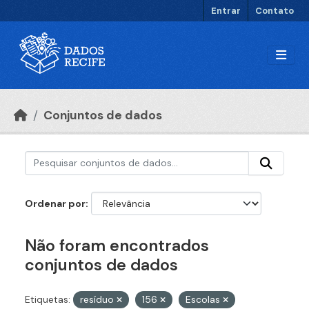
Ir para o conteúdo principal
Entrar
Contato
Conjuntos de dados
Ordenar por
Não foram encontrados
conjuntos de dados
Etiquetas:
resíduo
156
Escolas