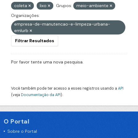
coleta
lixo
Grupos:
meio-ambiente
Organizações:
empresa-de-manutencao-e-limpeza-urbana-
emlurb
Filtrar Resultados
Por favor tente uma nova pesquisa.
Você também pode ter acesso a esses registros usando a
API
(veja
Documentação da API
).
O Portal
Sobre o Portal