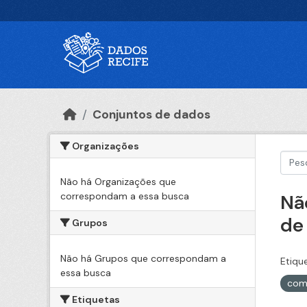
Ir para o conteúdo principal
Conjuntos de dados
Organizações
Não há Organizações que
correspondam a essa busca
Nã
de
Grupos
Não há Grupos que correspondam a
Etiqu
essa busca
com
Etiquetas