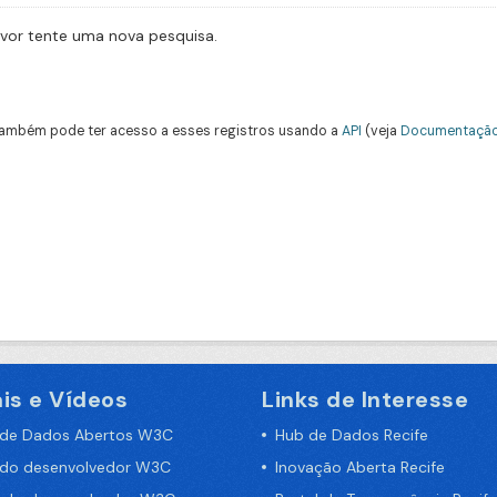
avor tente uma nova pesquisa.
ambém pode ter acesso a esses registros usando a
API
(veja
Documentação
is e Vídeos
Links de Interesse
 de Dados Abertos W3C
Hub de Dados Recife
 do desenvolvedor W3C
Inovação Aberta Recife