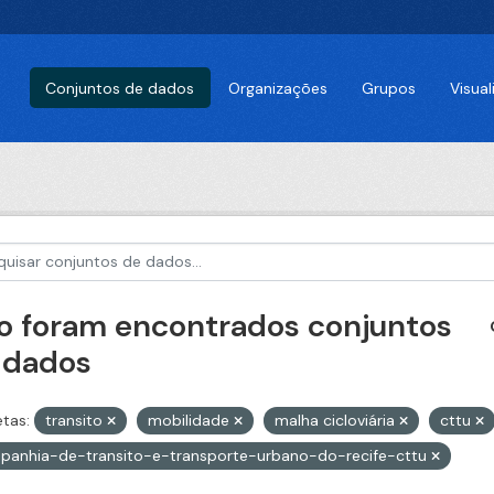
Conjuntos de dados
Organizações
Grupos
Visua
o foram encontrados conjuntos
 dados
etas:
transito
mobilidade
malha cicloviária
cttu
panhia-de-transito-e-transporte-urbano-do-recife-cttu