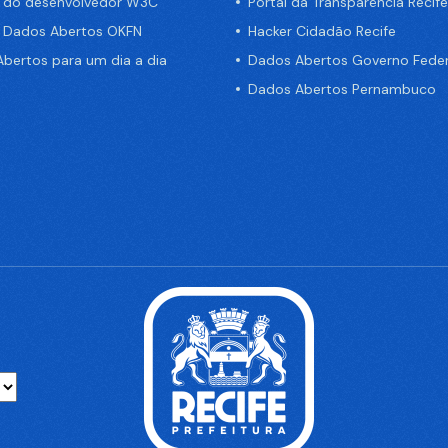
a do desenvolvedor W3C
Portal da Transparência Recife
e Dados Abertos OKFN
Hacker Cidadão Recife
bertos para um dia a dia
Dados Abertos Governo Feder
Dados Abertos Pernambuco