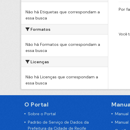
Por f
Não há Etiquetas que correspondam a
essa busca
Formatos
Você t
Não há Formatos que correspondam a
essa busca
Licenças
Não há Licenças que correspondam a
essa busca
O Portal
Manua
Sobre o Portal
Manual
Padrão de Serviço de Dados da
Manual
Prefeitura da Cidade de Recife