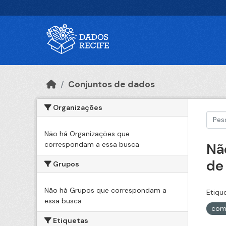
Ir para o conteúdo principal
Conjuntos de dados
Organizações
Não há Organizações que
correspondam a essa busca
Nã
de
Grupos
Não há Grupos que correspondam a
Etiqu
essa busca
com
Etiquetas