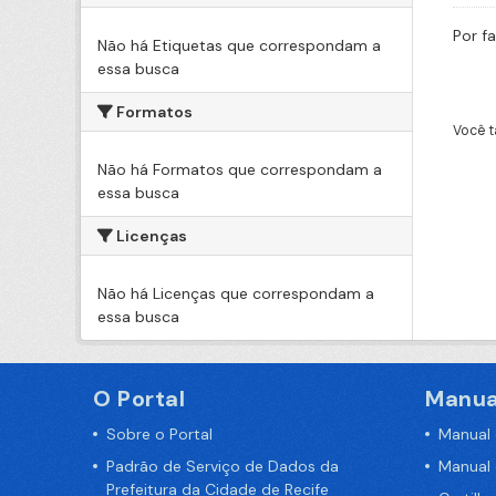
Por f
Não há Etiquetas que correspondam a
essa busca
Formatos
Você t
Não há Formatos que correspondam a
essa busca
Licenças
Não há Licenças que correspondam a
essa busca
O Portal
Manua
Sobre o Portal
Manual
Padrão de Serviço de Dados da
Manual
Prefeitura da Cidade de Recife