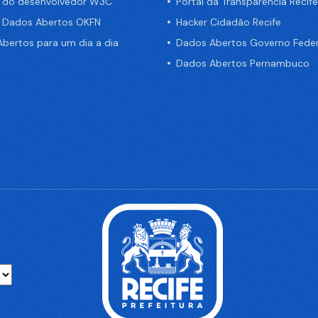
a do desenvolvedor W3C
Portal da Transparência Recife
e Dados Abertos OKFN
Hacker Cidadão Recife
bertos para um dia a dia
Dados Abertos Governo Feder
Dados Abertos Pernambuco