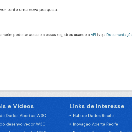
avor tente uma nova pesquisa.
ambém pode ter acesso a esses registros usando a
API
(veja
Documentação
is e Vídeos
Links de Interesse
 de Dados Abertos W3C
Hub de Dados Recife
 do desenvolvedor W3C
Inovação Aberta Recife