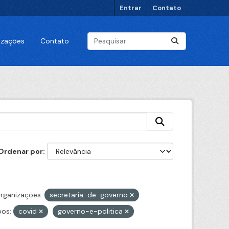
Entrar
Contato
lizações
Contato
Ordenar por
rganizações:
secretaria-de-governo
os:
covid
governo-e-politica