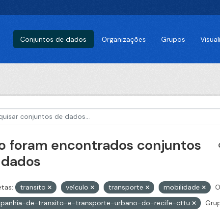
Conjuntos de dados
Organizações
Grupos
Visua
o foram encontrados conjuntos
 dados
etas:
transito
veículo
transporte
mobilidade
O
panhia-de-transito-e-transporte-urbano-do-recife-cttu
Grup