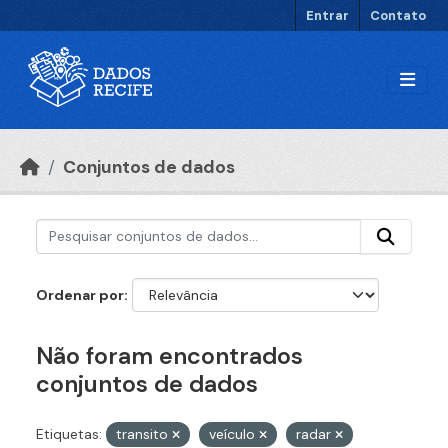
Ir para o conteúdo principal
Entrar
Contato
Conjuntos de dados
Ordenar por
Não foram encontrados
conjuntos de dados
Etiquetas:
transito
veículo
radar