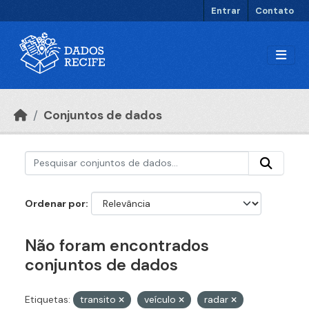
Ir para o conteúdo principal
Entrar
Contato
Conjuntos de dados
Ordenar por
Não foram encontrados
conjuntos de dados
Etiquetas:
transito
veículo
radar