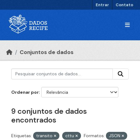
Ir para o conteúdo principal
Entrar
Contato
Conjuntos de dados
Ordenar por
9 conjuntos de dados
encontrados
Etiquetas:
transito
cttu
Formatos:
JSON