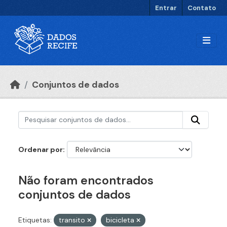
Ir para o conteúdo principal
Entrar
Contato
Conjuntos de dados
Ordenar por
Não foram encontrados
conjuntos de dados
Etiquetas:
transito
bicicleta