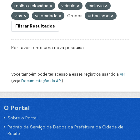
malha cicloviária
veículo
ciclovia
vias
velocidade
Grupos:
urbanismo
Filtrar Resultados
Por favor tente uma nova pesquisa.
Você também pode ter acesso a esses registros usando a
API
(veja
Documentação da API
).
O Portal
Sobre o Portal
Padrão de Serviço de Dados da Prefeitura da Cidade de
Recife