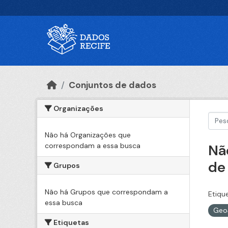
Ir para o conteúdo principal
Conjuntos de dados
Organizações
Não há Organizações que
correspondam a essa busca
Nã
de
Grupos
Não há Grupos que correspondam a
Etiqu
essa busca
Geo
Etiquetas