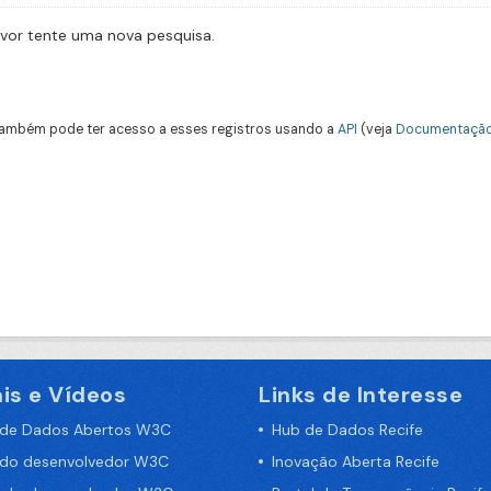
avor tente uma nova pesquisa.
ambém pode ter acesso a esses registros usando a
API
(veja
Documentação
is e Vídeos
Links de Interesse
 de Dados Abertos W3C
Hub de Dados Recife
 do desenvolvedor W3C
Inovação Aberta Recife