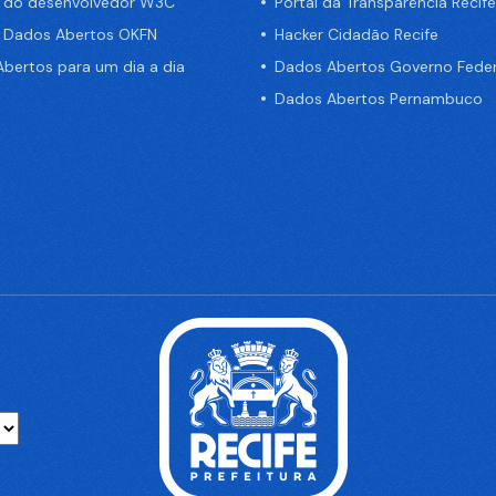
a do desenvolvedor W3C
Portal da Transparência Recife
e Dados Abertos OKFN
Hacker Cidadão Recife
bertos para um dia a dia
Dados Abertos Governo Feder
Dados Abertos Pernambuco