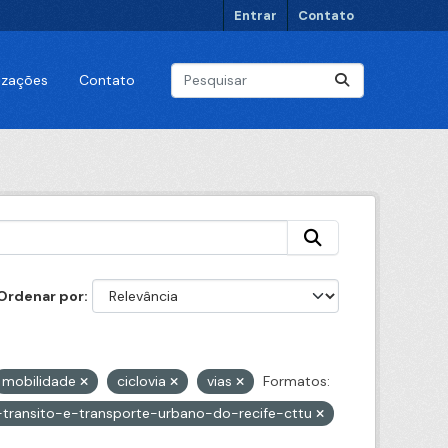
Entrar
Contato
lizações
Contato
Ordenar por
mobilidade
ciclovia
vias
Formatos:
transito-e-transporte-urbano-do-recife-cttu