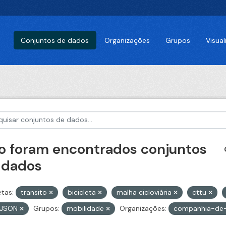
Conjuntos de dados
Organizações
Grupos
Visua
o foram encontrados conjuntos
 dados
etas:
transito
bicicleta
malha cicloviária
cttu
JSON
Grupos:
mobilidade
Organizações:
companhia-de-