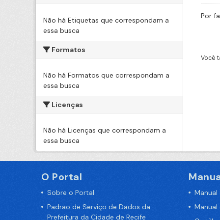
Por f
Não há Etiquetas que correspondam a
essa busca
Formatos
Você t
Não há Formatos que correspondam a
essa busca
Licenças
Não há Licenças que correspondam a
essa busca
O Portal
Manua
Sobre o Portal
Manual
Padrão de Serviço de Dados da
Manual
Prefeitura da Cidade de Recife