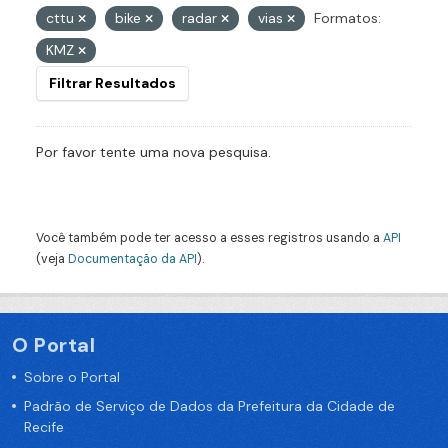
cttu
bike
radar
vias
Formatos:
KMZ
Filtrar Resultados
Por favor tente uma nova pesquisa.
Você também pode ter acesso a esses registros usando a
API
(veja
Documentação da API
).
O Portal
Sobre o Portal
Padrão de Serviço de Dados da Prefeitura da Cidade de
Recife