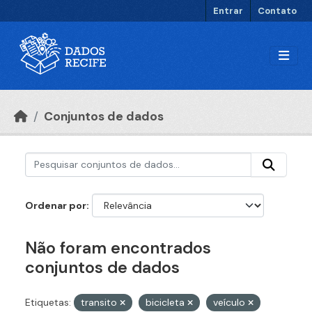
Ir para o conteúdo principal
Entrar
Contato
Conjuntos de dados
Ordenar por
Não foram encontrados
conjuntos de dados
Etiquetas:
transito
bicicleta
veículo