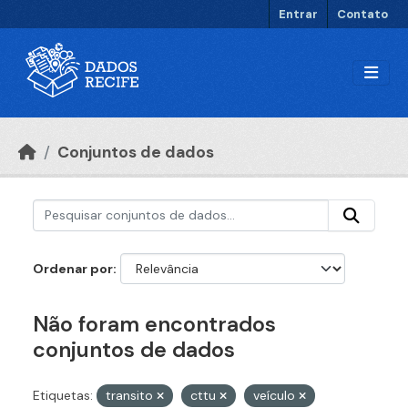
Ir para o conteúdo principal
Entrar
Contato
Conjuntos de dados
Ordenar por
Não foram encontrados
conjuntos de dados
Etiquetas:
transito
cttu
veículo