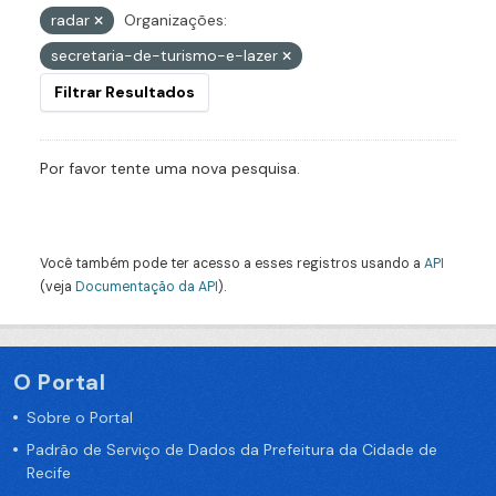
radar
Organizações:
secretaria-de-turismo-e-lazer
Filtrar Resultados
Por favor tente uma nova pesquisa.
Você também pode ter acesso a esses registros usando a
API
(veja
Documentação da API
).
O Portal
Sobre o Portal
Padrão de Serviço de Dados da Prefeitura da Cidade de
Recife