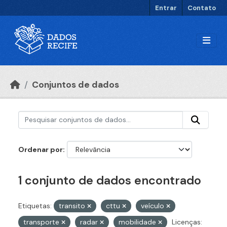
Ir para o conteúdo principal
Entrar
Contato
Conjuntos de dados
Ordenar por
1 conjunto de dados encontrado
Etiquetas:
transito
cttu
veículo
transporte
radar
mobilidade
Licenças: