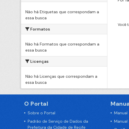
Por f
Não há Etiquetas que correspondam a
essa busca
Você t
Formatos
Não há Formatos que correspondam a
essa busca
Licenças
Não há Licenças que correspondam a
essa busca
O Portal
Manua
Sobre o Portal
Manual
Padrão de Serviço de Dados da
Manual
Prefeitura da Cidade de Recife