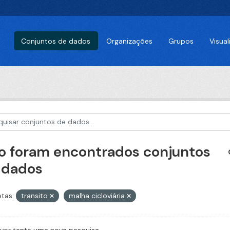
Conjuntos de dados
Organizações
Grupos
Visua
o foram encontrados conjuntos
 dados
etas:
transito
malha cicloviária