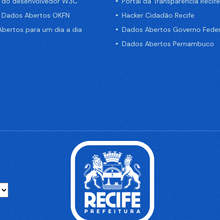
a do desenvolvedor W3C
Portal da Transparência Recife
e Dados Abertos OKFN
Hacker Cidadão Recife
bertos para um dia a dia
Dados Abertos Governo Feder
Dados Abertos Pernambuco