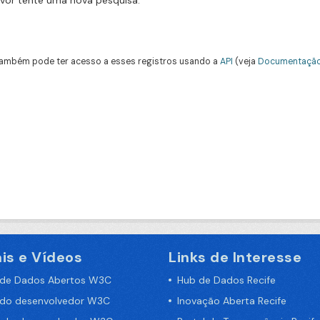
avor tente uma nova pesquisa.
ambém pode ter acesso a esses registros usando a
API
(veja
Documentação
is e Vídeos
Links de Interesse
 de Dados Abertos W3C
Hub de Dados Recife
 do desenvolvedor W3C
Inovação Aberta Recife