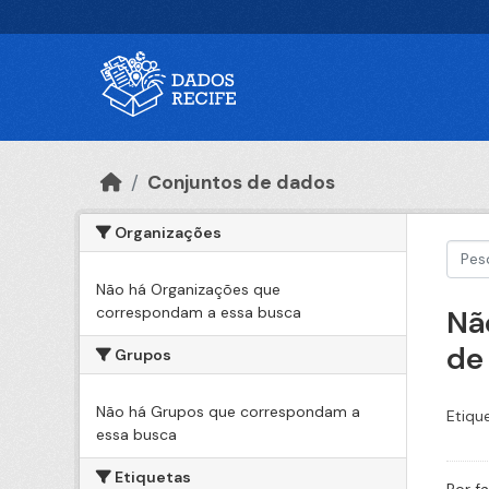
Ir para o conteúdo principal
Conjuntos de dados
Organizações
Não há Organizações que
correspondam a essa busca
Nã
de
Grupos
Não há Grupos que correspondam a
Etiqu
essa busca
Etiquetas