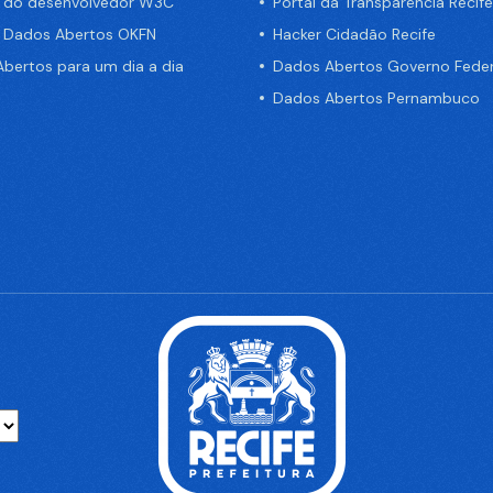
a do desenvolvedor W3C
Portal da Transparência Recife
e Dados Abertos OKFN
Hacker Cidadão Recife
bertos para um dia a dia
Dados Abertos Governo Feder
Dados Abertos Pernambuco