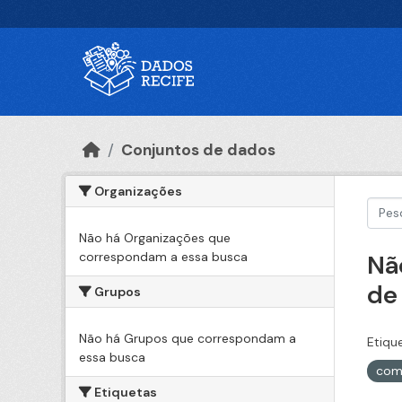
Ir para o conteúdo principal
Conjuntos de dados
Organizações
Não há Organizações que
correspondam a essa busca
Nã
de
Grupos
Não há Grupos que correspondam a
Etiqu
essa busca
com
Etiquetas