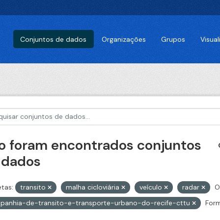
Conjuntos de dados
Organizações
Grupos
Visua
o foram encontrados conjuntos
 dados
etas:
transito
malha cicloviária
veículo
radar
O
panhia-de-transito-e-transporte-urbano-do-recife-cttu
Form