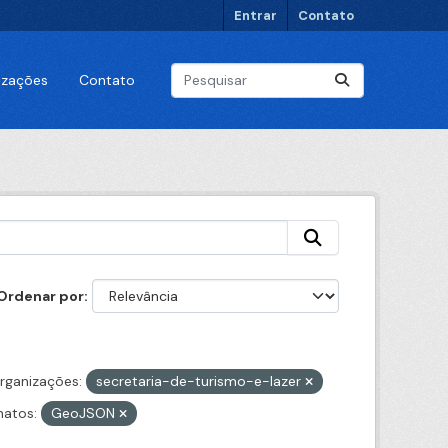
Entrar
Contato
lizações
Contato
Ordenar por
rganizações:
secretaria-de-turismo-e-lazer
atos:
GeoJSON