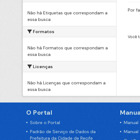
Por f
Não há Etiquetas que correspondam a
essa busca
Formatos
Você t
Não há Formatos que correspondam a
essa busca
Licenças
Não há Licenças que correspondam a
essa busca
O Portal
Manua
Sobre o Portal
Manual
Padrão de Serviço de Dados da
Manual
Prefeitura da Cidade de Recife