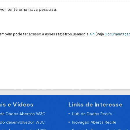
avor tente uma nova pesquisa.
ambém pode ter acesso a esses registros usando a
API
(veja
Documentação
is e Vídeos
Links de Interesse
 de Dados Abertos W3C
Hub de Dados Recife
 do desenvolvedor W3C
Inovação Aberta Recife