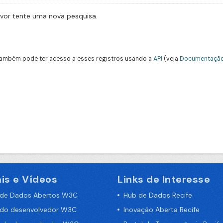
avor tente uma nova pesquisa.
ambém pode ter acesso a esses registros usando a
API
(veja
Documentação
is e Vídeos
Links de Interesse
 de Dados Abertos W3C
Hub de Dados Recife
 do desenvolvedor W3C
Inovação Aberta Recife