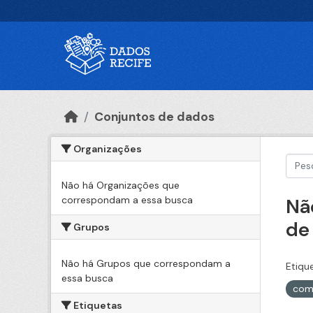
Ir para o conteúdo principal
Conjuntos de dados
Organizações
Não há Organizações que
correspondam a essa busca
Nã
de
Grupos
Não há Grupos que correspondam a
Etiqu
essa busca
com
Etiquetas