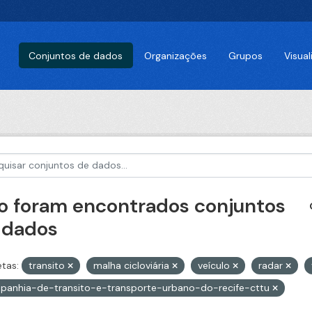
Conjuntos de dados
Organizações
Grupos
Visua
o foram encontrados conjuntos
 dados
etas:
transito
malha cicloviária
veículo
radar
panhia-de-transito-e-transporte-urbano-do-recife-cttu