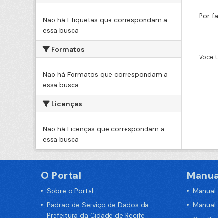
Por f
Não há Etiquetas que correspondam a
essa busca
Formatos
Você t
Não há Formatos que correspondam a
essa busca
Licenças
Não há Licenças que correspondam a
essa busca
O Portal
Manua
Sobre o Portal
Manual
Padrão de Serviço de Dados da
Manual
Prefeitura da Cidade de Recife