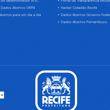
a do desenvolvedor W3C
Portal da Transparência Recife
e Dados Abertos OKFN
Hacker Cidadão Recife
bertos para um dia a dia
Dados Abertos Governo Feder
Dados Abertos Pernambuco