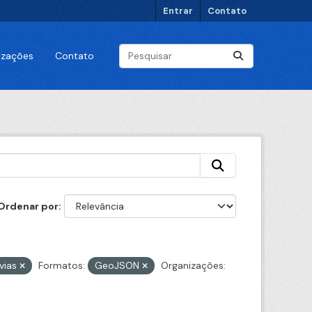
Entrar
Contato
lizações
Contato
Ordenar por
vias
Formatos:
GeoJSON
Organizações: