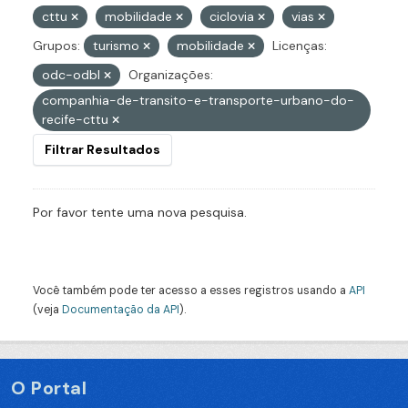
cttu
mobilidade
ciclovia
vias
Grupos:
turismo
mobilidade
Licenças:
odc-odbl
Organizações:
companhia-de-transito-e-transporte-urbano-do-
recife-cttu
Filtrar Resultados
Por favor tente uma nova pesquisa.
Você também pode ter acesso a esses registros usando a
API
(veja
Documentação da API
).
O Portal