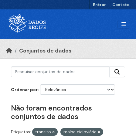
Ir para o conteúdo principal
Entrar
Contato
Conjuntos de dados
Ordenar por
Não foram encontrados
conjuntos de dados
Etiquetas:
transito
malha cicloviária