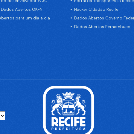
a do desenvolvedor W3C
Portal da Transparência Recife
e Dados Abertos OKFN
Hacker Cidadão Recife
bertos para um dia a dia
Dados Abertos Governo Feder
Dados Abertos Pernambuco