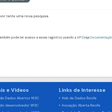
avor tente uma nova pesquisa.
ambém pode ter acesso a esses registros usando a
API
(veja
Documentação
is e Vídeos
Links de Interesse
 de Dados Abertos W3C
Hub de Dados Recife
 do desenvolvedor W3C
Inovação Aberta Recife