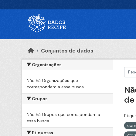
Ir para o conteúdo principal
Conjuntos de dados
Organizações
Não há Organizações que
correspondam a essa busca
Nã
de
Grupos
Não há Grupos que correspondam a
Etiqu
essa busca
com
Etiquetas
gove