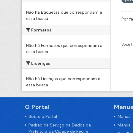
Não há Etiquetas que correspondam a
essa busca
Por f
Formatos
Você t
Não há Formatos que correspondam a
essa busca
Licenças
Não há Licenças que correspondam a
essa busca
O Portal
Manua
Sobre o Portal
Manual
Padrão de Serviço de Dados da
Manual
Prefeitura da Cidade de Recife