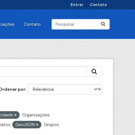
Entrar
Contato
lizações
Contato
Ordenar por
ocidade
Organizações:
atos:
GeoJSON
Grupos: