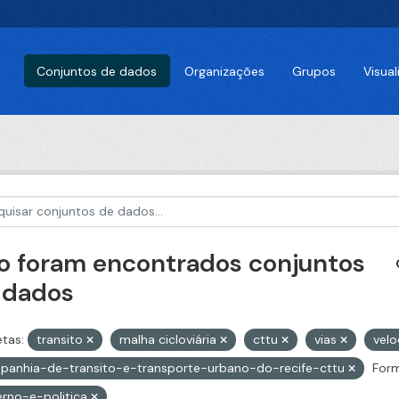
Conjuntos de dados
Organizações
Grupos
Visua
o foram encontrados conjuntos
 dados
etas:
transito
malha cicloviária
cttu
vias
vel
panhia-de-transito-e-transporte-urbano-do-recife-cttu
Form
rno-e-politica