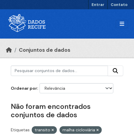
Ir para o conteúdo principal
Entrar
Contato
Conjuntos de dados
Ordenar por
Não foram encontrados
conjuntos de dados
Etiquetas:
transito
malha cicloviária