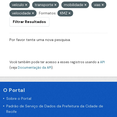
veículo
transporte
mobilidade
vias
velocidade
Formatos:
KMZ
Filtrar Resultados
Por favor tente uma nova pesquisa.
Você também pode ter acesso a esses registros usando a
API
(veja
Documentação da API
).
O Portal
Sobre o Portal
Padrão de Serviço de Dados da Prefeitura da Cidade de
Recife