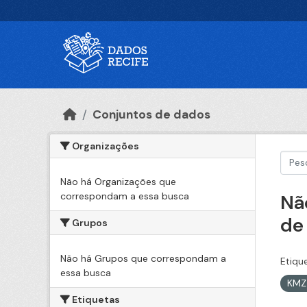
Ir para o conteúdo principal
Conjuntos de dados
Organizações
Não há Organizações que
correspondam a essa busca
Nã
de
Grupos
Não há Grupos que correspondam a
Etiqu
essa busca
KM
Etiquetas