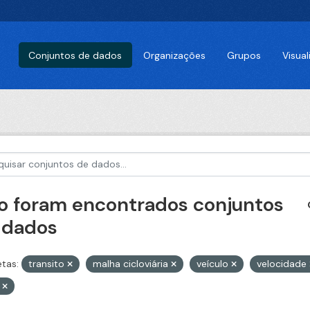
Conjuntos de dados
Organizações
Grupos
Visua
o foram encontrados conjuntos
 dados
etas:
transito
malha cicloviária
veículo
velocidade
Z