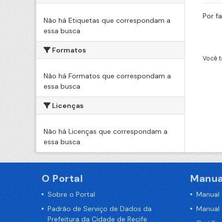
Por f
Não há Etiquetas que correspondam a
essa busca
Formatos
Você t
Não há Formatos que correspondam a
essa busca
Licenças
Não há Licenças que correspondam a
essa busca
O Portal
Manua
Sobre o Portal
Manual
Padrão de Serviço de Dados da
Manual
Prefeitura da Cidade de Recife