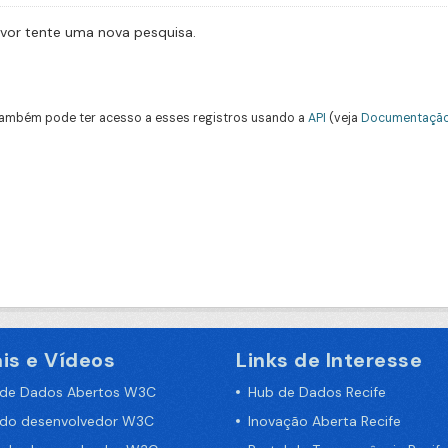
avor tente uma nova pesquisa.
ambém pode ter acesso a esses registros usando a
API
(veja
Documentação
is e Vídeos
Links de Interesse
 de Dados Abertos W3C
Hub de Dados Recife
 do desenvolvedor W3C
Inovação Aberta Recife