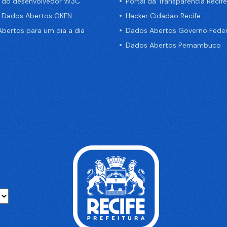
a do desenvolvedor W3C
Portal da Transparência Recife
e Dados Abertos OKFN
Hacker Cidadão Recife
bertos para um dia a dia
Dados Abertos Governo Feder
Dados Abertos Pernambuco