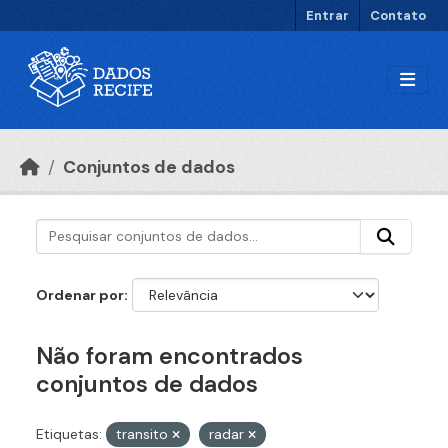
Ir para o conteúdo principal
Entrar
Contato
Conjuntos de dados
Ordenar por
Não foram encontrados
conjuntos de dados
Etiquetas:
transito
radar