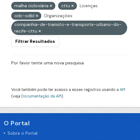
malha cicloviária
cttu
Licenças:
odc-odbl
Organizações:
companhia-de-transito-e-transporte-urbano-do-
recife-cttu
Filtrar Resultados
Por favor tente uma nova pesquisa.
Você também pode ter acesso a esses registros usando a
API
(veja
Documentação da API
).
O Portal
Sobre o Portal