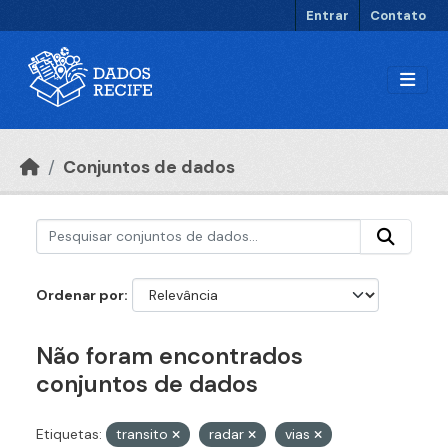
Ir para o conteúdo principal
Entrar
Contato
Conjuntos de dados
Ordenar por
Não foram encontrados
conjuntos de dados
Etiquetas:
transito
radar
vias