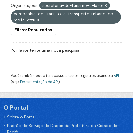
Organizações:
secretaria-de-turismo-e-lazer
companhia-de-transito-e-transporte-urbano-do-
recife-cttu
Filtrar Resultados
Por favor tente uma nova pesquisa.
Você também pode ter acesso a esses registros usando a
API
(veja
Documentação da API
).
O Portal
Sobre o Portal
Padrão de Serviço de Dados da Prefeitura da Cidade de
Recife