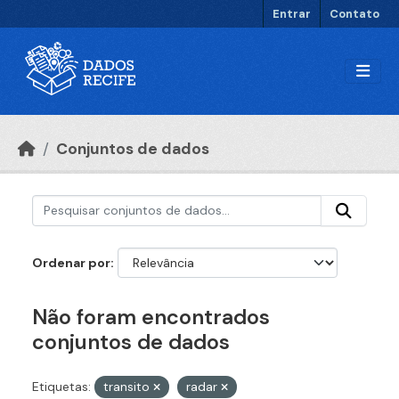
Ir para o conteúdo principal
Entrar
Contato
Conjuntos de dados
Ordenar por
Não foram encontrados
conjuntos de dados
Etiquetas:
transito
radar