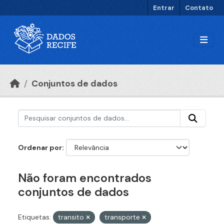
Ir para o conteúdo principal
Entrar
Contato
Conjuntos de dados
Ordenar por
Não foram encontrados
conjuntos de dados
Etiquetas:
transito
transporte