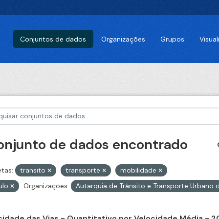
Conjuntos de dados
Organizações
Grupos
Visua
conjunto de dados encontrado
etas:
transito
transporte
mobilidade
ulo
Organizações:
Autarquia de Trânsito e Transporte Urbano 
cidade das Vias - Quantitativo por Velocidade Média - 