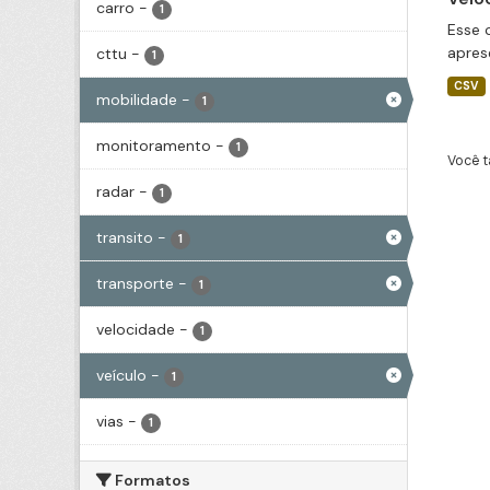
carro
-
1
Esse 
apres
cttu
-
1
CSV
mobilidade
-
1
monitoramento
-
1
Você t
radar
-
1
transito
-
1
transporte
-
1
velocidade
-
1
veículo
-
1
vias
-
1
Formatos