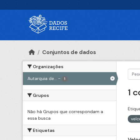
Ir para o conteúdo principal
Conjuntos de dados
Organizações
Autarquia de...
-
1
1 
Grupos
Etiqu
Não há Grupos que correspondam a
essa busca
veíc
Etiquetas
Velo