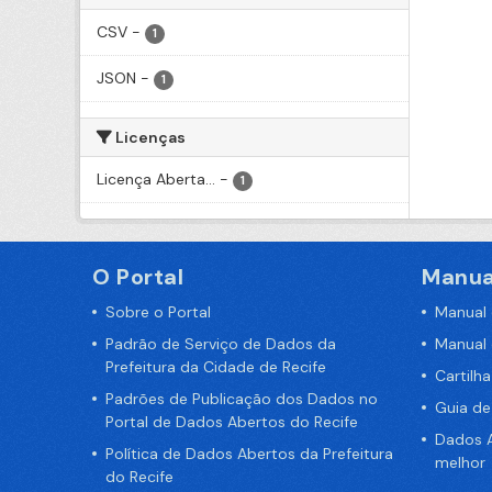
CSV
-
1
JSON
-
1
Licenças
Licença Aberta...
-
1
O Portal
Manua
Sobre o Portal
Manual
Padrão de Serviço de Dados da
Manual
Prefeitura da Cidade de Recife
Cartilh
Padrões de Publicação dos Dados no
Guia d
Portal de Dados Abertos do Recife
Dados A
Política de Dados Abertos da Prefeitura
melhor
do Recife