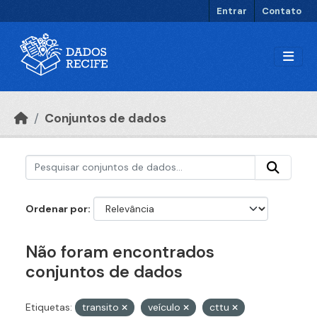
Ir para o conteúdo principal
Entrar
Contato
Conjuntos de dados
Ordenar por
Não foram encontrados
conjuntos de dados
Etiquetas:
transito
veículo
cttu