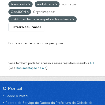
transporte
mobilidade
Formatos:
GeoJSON
Organizações:
instituto-da-cidade-pelopidas-silveira
Filtrar Resultados
Por favor tente uma nova pesquisa.
Você também pode ter acesso a esses registros usando a
API
(veja
Documentação da API
).
O Portal
Sobre o Portal
Padrão de Serviço de Dados da Prefeitura da Cidade de