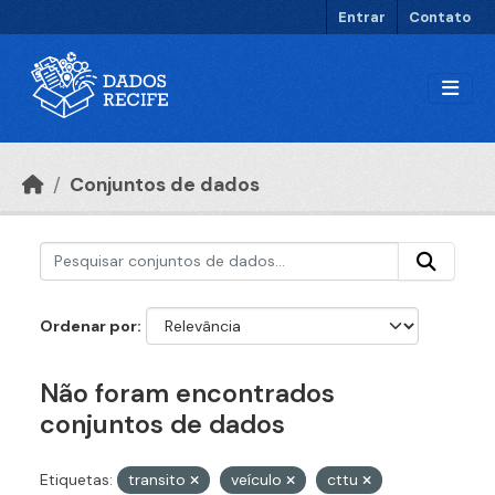
Ir para o conteúdo principal
Entrar
Contato
Conjuntos de dados
Ordenar por
Não foram encontrados
conjuntos de dados
Etiquetas:
transito
veículo
cttu