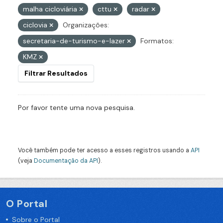
malha cicloviária
cttu
radar
ciclovia
Organizações:
secretaria-de-turismo-e-lazer
Formatos:
KMZ
Filtrar Resultados
Por favor tente uma nova pesquisa.
Você também pode ter acesso a esses registros usando a
API
(veja
Documentação da API
).
O Portal
Sobre o Portal