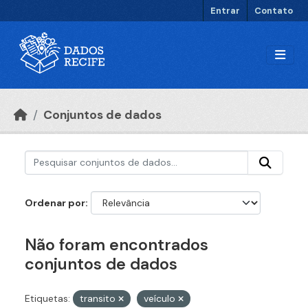
Ir para o conteúdo principal
Entrar
Contato
Conjuntos de dados
Ordenar por
Não foram encontrados
conjuntos de dados
Etiquetas:
transito
veículo