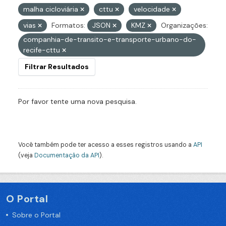
malha cicloviária
cttu
velocidade
vias
Formatos:
JSON
KMZ
Organizações:
companhia-de-transito-e-transporte-urbano-do-
recife-cttu
Filtrar Resultados
Por favor tente uma nova pesquisa.
Você também pode ter acesso a esses registros usando a
API
(veja
Documentação da API
).
O Portal
Sobre o Portal