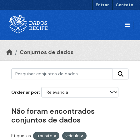
Ir para o conteúdo principal
Entrar
Contato
Conjuntos de dados
Ordenar por
Não foram encontrados
conjuntos de dados
Etiquetas:
transito
veículo