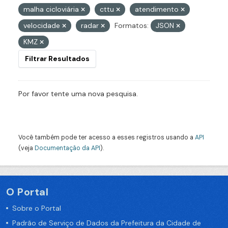
malha cicloviária
cttu
atendimento
velocidade
radar
Formatos:
JSON
KMZ
Filtrar Resultados
Por favor tente uma nova pesquisa.
Você também pode ter acesso a esses registros usando a
API
(veja
Documentação da API
).
O Portal
Sobre o Portal
Padrão de Serviço de Dados da Prefeitura da Cidade de