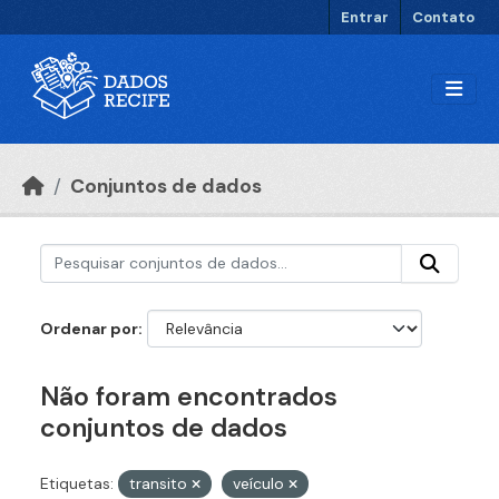
Ir para o conteúdo principal
Entrar
Contato
Conjuntos de dados
Ordenar por
Não foram encontrados
conjuntos de dados
Etiquetas:
transito
veículo