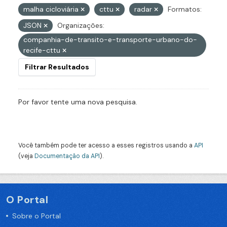
malha cicloviária
cttu
radar
Formatos:
JSON
Organizações:
companhia-de-transito-e-transporte-urbano-do-
recife-cttu
Filtrar Resultados
Por favor tente uma nova pesquisa.
Você também pode ter acesso a esses registros usando a
API
(veja
Documentação da API
).
O Portal
Sobre o Portal