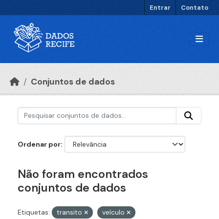
Ir para o conteúdo principal
Entrar
Contato
Conjuntos de dados
Ordenar por
Não foram encontrados
conjuntos de dados
Etiquetas:
transito
veículo