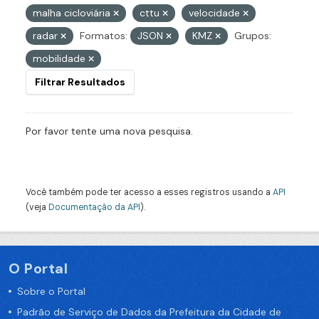
malha cicloviária
cttu
velocidade
radar
Formatos:
JSON
KMZ
Grupos:
mobilidade
Filtrar Resultados
Por favor tente uma nova pesquisa.
Você também pode ter acesso a esses registros usando a
API
(veja
Documentação da API
).
O Portal
Sobre o Portal
Padrão de Serviço de Dados da Prefeitura da Cidade de