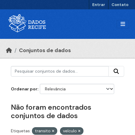
Ir para o conteúdo principal
Entrar
Contato
Conjuntos de dados
Ordenar por
Não foram encontrados
conjuntos de dados
Etiquetas:
transito
veículo