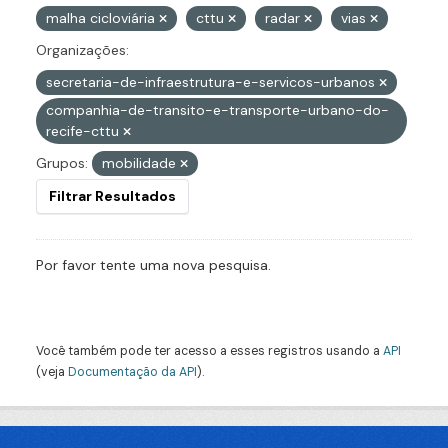
malha cicloviária
cttu
radar
vias
Organizações:
secretaria-de-infraestrutura-e-servicos-urbanos
companhia-de-transito-e-transporte-urbano-do-
recife-cttu
Grupos:
mobilidade
Filtrar Resultados
Por favor tente uma nova pesquisa.
Você também pode ter acesso a esses registros usando a
API
(veja
Documentação da API
).