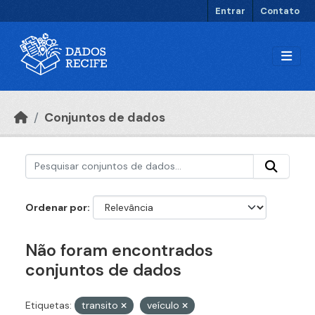
Ir para o conteúdo principal
Entrar
Contato
Conjuntos de dados
Ordenar por
Não foram encontrados
conjuntos de dados
Etiquetas:
transito
veículo